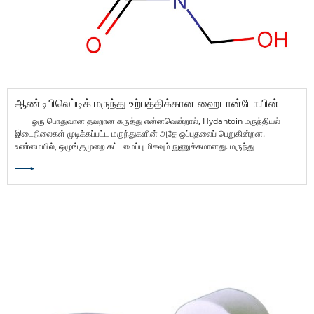
ஆண்டிபிலெப்டிக் மருந்து உற்பத்திக்கான ஹைடான்டோயின்
மருந்து இடைநிலைகளின் ஒழுங்குமுறை நிலை என்ன?
ஒரு பொதுவான தவறான கருத்து என்னவென்றால், Hydantoin மருந்தியல்
இடைநிலைகள் முடிக்கப்பட்ட மருந்துகளின் அதே ஒப்புதலைப் பெறுகின்றன.
உண்மையில், ஒழுங்குமுறை கட்டமைப்பு மிகவும் நுணுக்கமானது. மருந்து
இடைநிலைகள் பொதுவாக முடிக்கப்பட்ட சிகிச்சை தயாரிப்புகளாக
அங்கீகரிக்கப்படுவதில்லை.