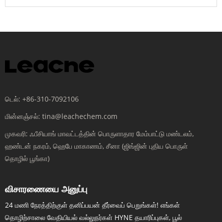
டெல்:
+86-310-7092106
மின்னஞ்சல்:
tina@leachechem.com
முகவரி:
ஃபீசியாங் மாவட்டத்தின் பொருளாதார மேம்பாட்டு மண்டலம்,
ஹண்டன் நகரம், ஹெபே மாகாணம், சீனா (ஜிங்ஜின் புதிய பொருள்
தொழில் பூங்கா)
விசாரணையை அனுப்பு
24 மணி நேரத்திற்குள் தனிப்பயன் தீர்வைப் பெறுங்கள்! எங்கள்
தொழிற்சாலை வேதியியல் வல்லுநர்கள் HYNE தயாரிப்புகள், பூல்