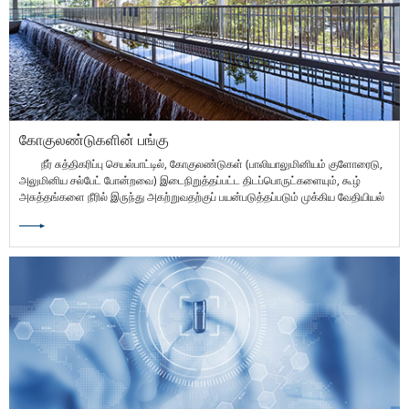
கோகுலண்டுகளின் பங்கு
நீர் சுத்திகரிப்பு செயல்பாட்டில், கோகுலண்டுகள் (பாலியாலுமினியம் குளோரைடு,
அலுமினிய சல்பேட் போன்றவை) இடைநிறுத்தப்பட்ட திடப்பொருட்களையும், கூழ்
அசுத்தங்களை நீரில் இருந்து அகற்றுவதற்குப் பயன்படுத்தப்படும் முக்கிய வேதியியல்
முகவர்கள்.