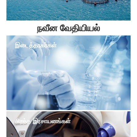
நவீன வேதியியல்
இடைத்தரகர்கள்
சிறந்த இரசாயனங்கள்