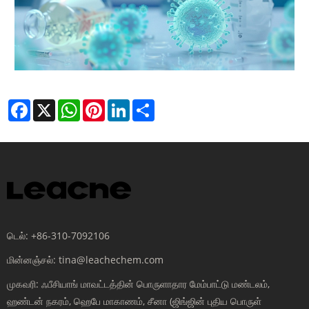
Facebook
X
WhatsApp
Pinterest
LinkedIn
Share
டெல்:
+86-310-7092106
மின்னஞ்சல்:
tina@leachechem.com
முகவரி:
ஃபீசியாங் மாவட்டத்தின் பொருளாதார மேம்பாட்டு மண்டலம்,
ஹண்டன் நகரம், ஹெபே மாகாணம், சீனா (ஜிங்ஜின் புதிய பொருள்